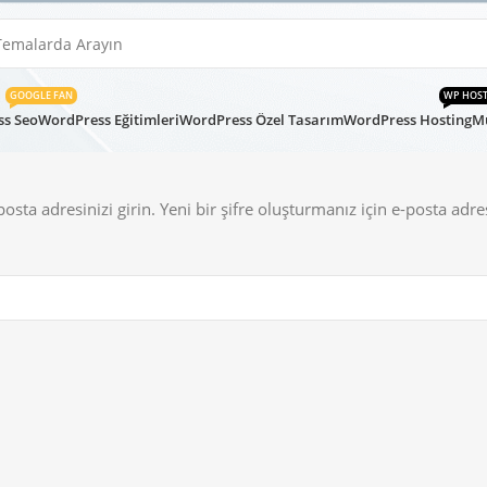
GOOGLE FAN
WP HOS
s Seo
WordPress Eğitimleri
WordPress Özel Tasarım
WordPress Hosting
Mü
osta adresinizi girin. Yeni bir şifre oluşturmanız için e-posta adre