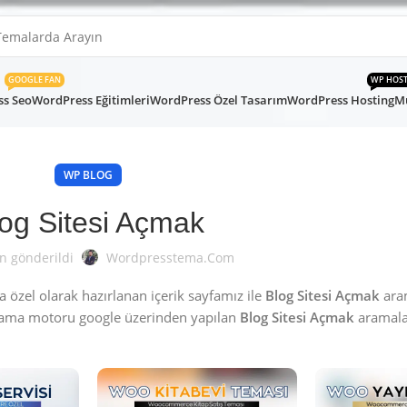
GOOGLE FAN
WP HOS
s Seo
WordPress Eğitimleri
WordPress Özel Tasarım
WordPress Hosting
Mü
WP BLOG
og Sitesi Açmak
n gönderildi
Wordpresstema.com
özel olarak hazırlanan içerik sayfamız ile
Blog Sitesi Açmak
aram
rama motoru google üzerinden yapılan
Blog Sitesi Açmak
aramalar