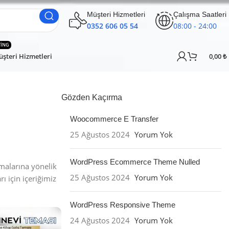
Müşteri Hizmetleri
Çalışma Saatleri
0352 606 05 54
08:00 - 24:00
TING
şteri Hizmetleri
0,00
₺
Gözden Kaçırma
Woocommerce E Transfer
25 Ağustos 2024
Yorum Yok
WordPress Ecommerce Theme Nulled
alarına yönelik
25 Ağustos 2024
Yorum Yok
ı için içeriğimiz
WordPress Responsive Theme
24 Ağustos 2024
Yorum Yok