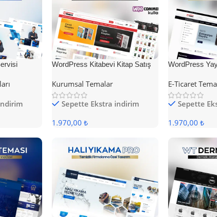
rvisi
WordPress Kitabevi Kitap Satış
WordPress Yayı
Teması
Teması
ları
Kurumsal Temalar
E-Ticaret Tema
indirim
Sepette Ekstra indirim
Sepette Eks
1.970,00 ₺
1.970,00 ₺