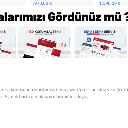
1.970,00 ₺
1.590,00 ₺
dpress konusunda wordpress tema , wordpress hosting ve diğer t
itesi Açmak başta olmak üzere hizmetinizdeyiz.