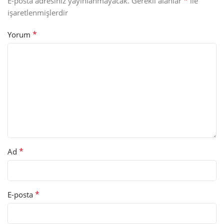
*
E-posta adresiniz yayınlanmayacak.
Gerekli alanlar
ile
işaretlenmişlerdir
*
Yorum
*
Ad
*
E-posta