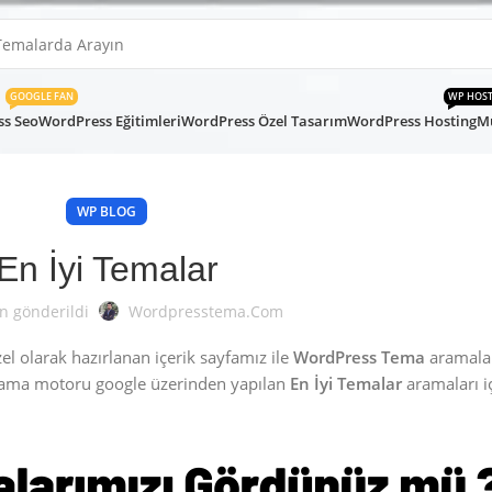
GOOGLE FAN
WP HOS
s Seo
WordPress Eğitimleri
WordPress Özel Tasarım
WordPress Hosting
Mü
WP BLOG
En İyi Temalar
n gönderildi
Wordpresstema.com
l olarak hazırlanan içerik sayfamız ile
WordPress Tema
aramalar
rama motoru google üzerinden yapılan
En İyi Temalar
aramaları iç