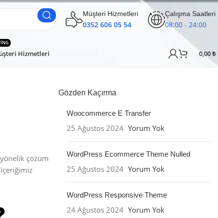
Müşteri Hizmetleri
Çalışma Saatleri
0352 606 05 54
08:00 - 24:00
TING
şteri Hizmetleri
0,00
₺
Gözden Kaçırma
Woocommerce E Transfer
25 Ağustos 2024
Yorum Yok
WordPress Ecommerce Theme Nulled
 yönelik çözüm
25 Ağustos 2024
Yorum Yok
içeriğimiz
WordPress Responsive Theme
24 Ağustos 2024
Yorum Yok