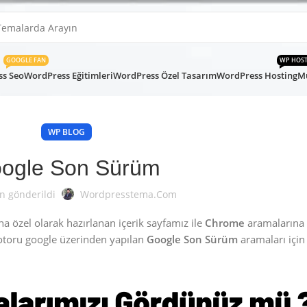
GOOGLE FAN
WP HOS
s Seo
WordPress Eğitimleri
WordPress Özel Tasarım
WordPress Hosting
Mü
WP BLOG
ogle Son Sürüm
n gönderildi
Wordpresstema.com
 özel olarak hazırlanan içerik sayfamız ile
Chrome
aramalarına
toru google üzerinden yapılan
Google Son Sürüm
aramaları için 