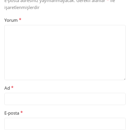
*
E-posta adresiniz yayınlanmayacak.
Gerekli alanlar
ile
işaretlenmişlerdir
*
Yorum
*
Ad
*
E-posta