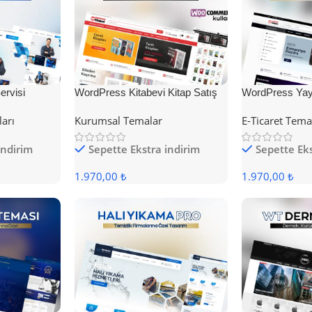
rvisi
WordPress Kitabevi Kitap Satış
WordPress Yayı
Teması
Teması
ları
Kurumsal Temalar
E-Ticaret Tema
indirim
Sepette Ekstra indirim
Sepette Eks
1.970,00 ₺
1.970,00 ₺