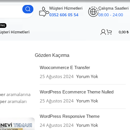
Müşteri Hizmetleri
Çalışma Saatleri
0352 606 05 54
08:00 - 24:00
TING
şteri Hizmetleri
0,00
₺
Gözden Kaçırma
Woocommerce E Transfer
25 Ağustos 2024
Yorum Yok
WordPress Ecommerce Theme Nulled
per
aramalarına
25 Ağustos 2024
Yorum Yok
per
aramaları
WordPress Responsive Theme
24 Ağustos 2024
Yorum Yok