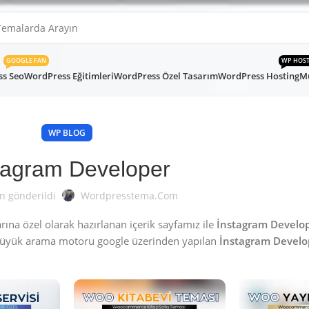
GOOGLE FAN
WP HOS
s Seo
WordPress Eğitimleri
WordPress Özel Tasarım
WordPress Hosting
Mü
WP BLOG
tagram Developer
n gönderildi
Wordpresstema.com
ına özel olarak hazırlanan içerik sayfamız ile
İnstagram Develo
büyük arama motoru google üzerinden yapılan
İnstagram Develo