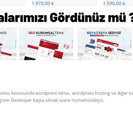
1.970,00 ₺
1.590,00 ₺
dpress konusunda wordpress tema , wordpress hosting ve diğer t
tagram Developer başta olmak üzere hizmetinizdeyiz.