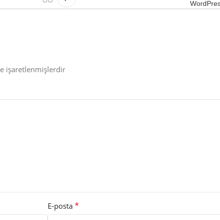
WordPress
le işaretlenmişlerdir
*
E-posta