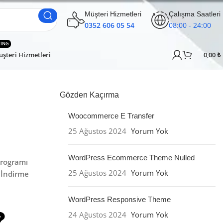
Müşteri Hizmetleri
Çalışma Saatleri
0352 606 05 54
08:00 - 24:00
TING
şteri Hizmetleri
0,00
₺
Gözden Kaçırma
Woocommerce E Transfer
25 Ağustos 2024
Yorum Yok
WordPress Ecommerce Theme Nulled
rogramı
25 Ağustos 2024
Yorum Yok
İndirme
WordPress Responsive Theme
24 Ağustos 2024
Yorum Yok