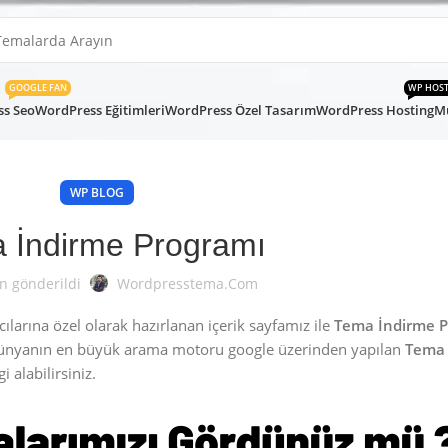
GOOGLE FAN
WP HOS
s Seo
WordPress Eğitimleri
WordPress Özel Tasarım
WordPress Hosting
Mü
WP BLOG
 İndirme Programı
n gönderildi
Wordpresstema.com
arına özel olarak hazırlanan içerik sayfamız ile
Tema İndirme P
Dünyanın en büyük arama motoru google üzerinden yapılan
Tema 
 alabilirsiniz.