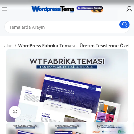
emalar
WordPress Fabrika Teması – Üretim Tesislerine Özel
Büyütmek için tıklayın