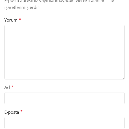
*
E-posta adresiniz yayınlanmayacak.
Gerekli alanlar
ile
işaretlenmişlerdir
*
Yorum
*
Ad
*
E-posta