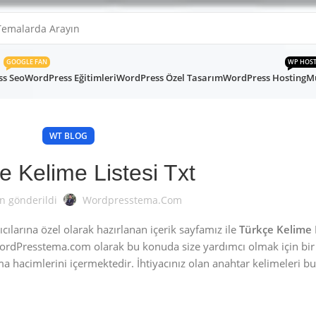
GOOGLE FAN
WP HOS
s Seo
WordPress Eğitimleri
WordPress Özel Tasarım
WordPress Hosting
Mü
WT BLOG
e Kelime Listesi Txt
n gönderildi
Wordpresstema.com
larına özel olarak hazırlanan içerik sayfamız ile
Türkçe Kelime L
ordPresstema.com olarak bu konuda size yardımcı olmak için bir
nma hacimlerini içermektedir. İhtiyacınız olan anahtar kelimeleri 