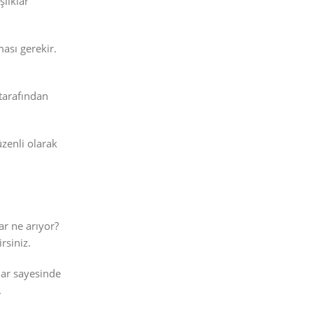
şlıklar
ması gerekir.
tarafından
üzenli olarak
ar ne arıyor?
rsiniz.
lar sayesinde
.