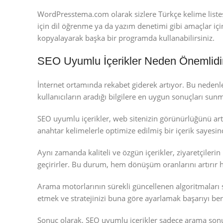
WordPresstema.com olarak sizlere Türkçe kelime listesi
için dil öğrenme ya da yazım denetimi gibi amaçlar için
kopyalayarak başka bir programda kullanabilirsiniz.
SEO Uyumlu İçerikler Neden Önemlidi
İnternet ortamında rekabet giderek artıyor. Bu nedenl
kullanıcıların aradığı bilgilere en uygun sonuçları sunm
SEO uyumlu içerikler, web sitenizin görünürlüğünü art
anahtar kelimelerle optimize edilmiş bir içerik sayesinde
Aynı zamanda kaliteli ve özgün içerikler, ziyaretçilerin
geçirirler. Bu durum, hem dönüşüm oranlarını artırır he
Arama motorlarının sürekli güncellenen algoritmaları se
etmek ve stratejinizi buna göre ayarlamak başarıyı ber
Sonuç olarak, SEO uyumlu içerikler sadece arama sonuç