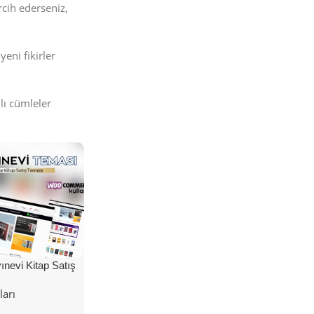
rcih ederseniz,
eni fikirler
lı cümleler
nevi Kitap Satış
ları