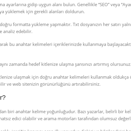
a ayarlarına gidip uygun alanı bulun. Genellikle “SEO” veya “Aya
aya yüklemek için gerekli alanları doldurun.
oğru formatta yükleme yapmaktır. Txt dosyanızın her satırı yalnı
 analiz edebilir.
k bu anahtar kelimeleri içeriklerinizde kullanmaya başlayacaktır
 aynı zamanda hedef kitlenize ulaşma şansınızı artırmış olursunuz
lenize ulaşmak için doğru anahtar kelimeleri kullanmak oldukça 
lir ve web sitenizin görünürlüğünü artırabilirsiniz.
r?
an biri anahtar kelime yoğunluğudur. Bazı yazarlar, belirli bir kel
atsız edici olabilir ve arama motorları tarafından olumsuz değerle