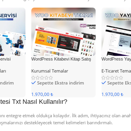
rvisi
WordPress Kitabevi Kitap Satış
WordPress Yayı
Teması
Teması
ları
Kurumsal Temalar
E-Ticaret Tema
indirim
Sepette Ekstra indirim
Sepette Eks
1.970,00 ₺
1.970,00 ₺
si Txt Nasıl Kullanılır?
nı entegre etmek oldukça kolaydır. İlk adım, ihtiyacınız olan anah
ışmalarınızı destekleyecek temel kelimeleri barındırmalı.