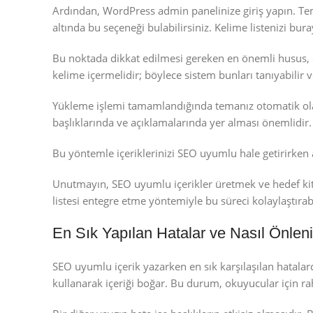
Ardından, WordPress admin panelinize giriş yapın. Tem
altında bu seçeneği bulabilirsiniz. Kelime listenizi bur
Bu noktada dikkat edilmesi gereken en önemli husus, d
kelime içermelidir; böylece sistem bunları tanıyabilir ve
Yükleme işlemi tamamlandığında temanız otomatik olara
başlıklarında ve açıklamalarında yer alması önemlidir.
Bu yöntemle içeriklerinizi SEO uyumlu hale getirirken
Unutmayın, SEO uyumlu içerikler üretmek ve hedef kit
listesi entegre etme yöntemiyle bu süreci kolaylaştırabi
En Sık Yapılan Hatalar ve Nasıl Önleni
SEO uyumlu içerik yazarken en sık karşılaşılan hatalard
kullanarak içeriği boğar. Bu durum, okuyucular için rah