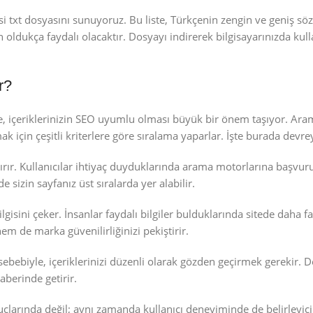
 txt dosyasını sunuyoruz. Bu liste, Türkçenin zengin ve geniş söz
 oldukça faydalı olacaktır. Dosyayı indirerek bilgisayarınızda kull
r?
e, içeriklerinizin SEO uyumlu olması büyük bir önem taşıyor. Ara
ak için çeşitli kriterlere göre sıralama yaparlar. İşte burada devre
ırır. Kullanıcılar ihtiyaç duyduklarında arama motorlarına başvur
 sizin sayfanız üst sıralarda yer alabilir.
 ilgisini çeker. İnsanlar faydalı bilgiler bulduklarında sitede daha 
m de marka güvenilirliğinizi pekiştirir.
bebiyle, içeriklerinizi düzenli olarak gözden geçirmek gerekir. Değ
aberinde getirir.
larında değil; aynı zamanda kullanıcı deneyiminde de belirleyici