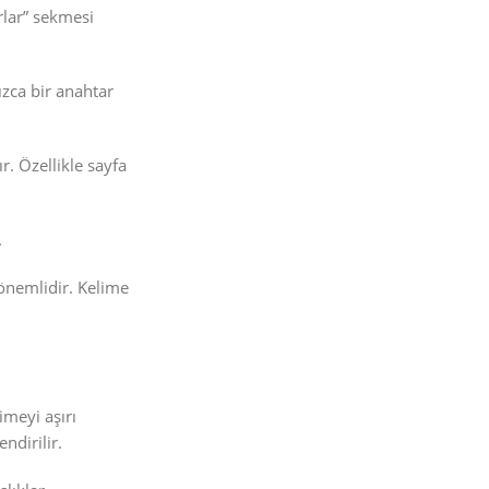
rlar” sekmesi
zca bir anahtar
. Özellikle sayfa
.
önemlidir. Kelime
imeyi aşırı
ndirilir.