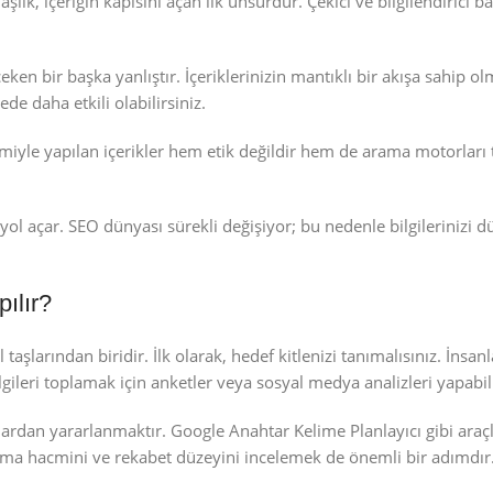
aşlık, içeriğin kapısını açan ilk unsurdur. Çekici ve bilgilendirici ba
n bir başka yanlıştır. İçeriklerinizin mantıklı bir akışa sahip ol
de daha etkili olabilirsiniz.
miyle yapılan içerikler hem etik değildir hem de arama motorları 
ol açar. SEO dünyası sürekli değişiyor; bu nedenle bilgilerinizi d
ılır?
şlarından biridir. İlk olarak, hedef kitlenizi tanımalısınız. İnsanl
gileri toplamak için anketler veya sosyal medya analizleri yapabili
çlardan yararlanmaktır. Google Anahtar Kelime Planlayıcı gibi araç
ama hacmini ve rekabet düzeyini incelemek de önemli bir adımdır