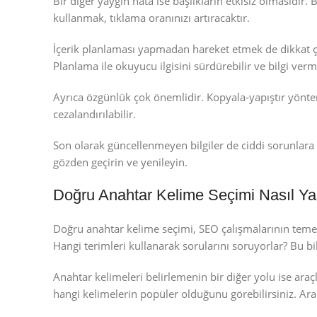
Bir diğer yaygın hata ise başlıkların etkisiz olmasıdır. B
kullanmak, tıklama oranınızı artıracaktır.
İçerik planlaması yapmadan hareket etmek de dikkat çeke
Planlama ile okuyucu ilgisini sürdürebilir ve bilgi verme
Ayrıca özgünlük çok önemlidir. Kopyala-yapıştır yönte
cezalandırılabilir.
Son olarak güncellenmeyen bilgiler de ciddi sorunlara y
gözden geçirin ve yenileyin.
Doğru Anahtar Kelime Seçimi Nasıl Yap
Doğru anahtar kelime seçimi, SEO çalışmalarının temel ta
Hangi terimleri kullanarak sorularını soruyorlar? Bu bil
Anahtar kelimeleri belirlemenin bir diğer yolu ise ara
hangi kelimelerin popüler olduğunu görebilirsiniz. Ar