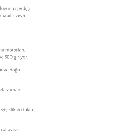
lüğünü içerdiği
anabilir veya
ma motorları,
ye SEO giriyor.
ur ve doğru
fazla zaman
işiklikleri takip
 rol oynar.