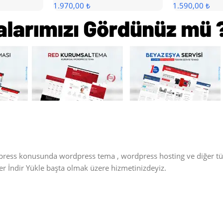
1.970,00 ₺
1.590,00 ₺
dpress konusunda wordpress tema , wordpress hosting ve diğer t
üler İndir Yükle başta olmak üzere hizmetinizdeyiz.