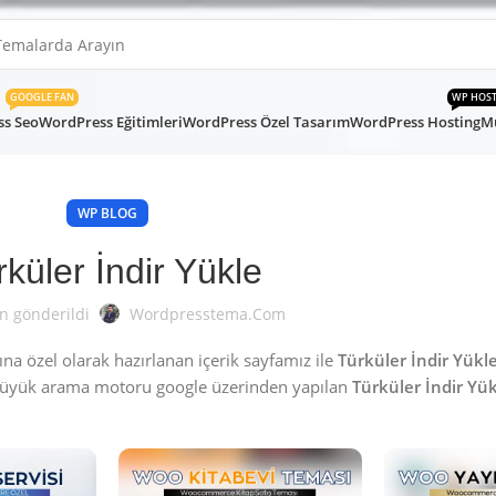
GOOGLE FAN
WP HOS
s Seo
WordPress Eğitimleri
WordPress Özel Tasarım
WordPress Hosting
Mü
WP BLOG
küler İndir Yükle
n gönderildi
Wordpresstema.com
a özel olarak hazırlanan içerik sayfamız ile
Türküler İndir Yükl
büyük arama motoru google üzerinden yapılan
Türküler İndir Yü