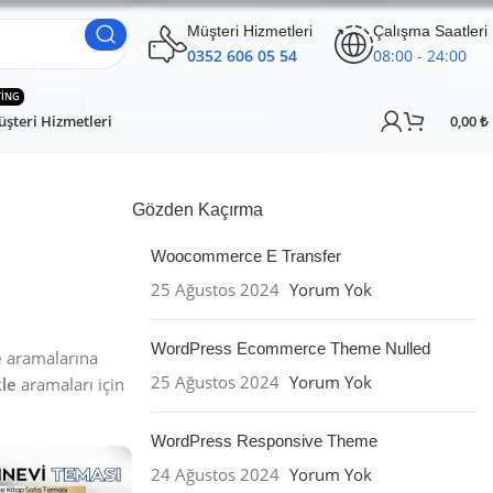
Müşteri Hizmetleri
Çalışma Saatleri
0352 606 05 54
08:00 - 24:00
TING
şteri Hizmetleri
0,00
₺
Gözden Kaçırma
Woocommerce E Transfer
25 Ağustos 2024
Yorum Yok
WordPress Ecommerce Theme Nulled
e
aramalarına
25 Ağustos 2024
Yorum Yok
kle
aramaları için
WordPress Responsive Theme
24 Ağustos 2024
Yorum Yok