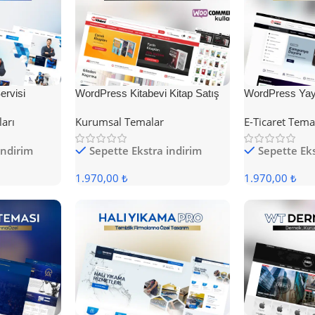
rvisi
WordPress Kitabevi Kitap Satış
WordPress Yayı
Teması
Teması
ları
Kurumsal Temalar
E-Ticaret Tema
indirim
Sepette Ekstra indirim
Sepette Eks
1.970,00 ₺
1.970,00 ₺