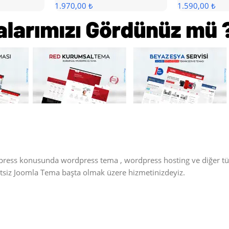
1.970,00 ₺
1.590,00 ₺
dpress konusunda wordpress tema , wordpress hosting ve diğer t
retsiz Joomla Tema başta olmak üzere hizmetinizdeyiz.