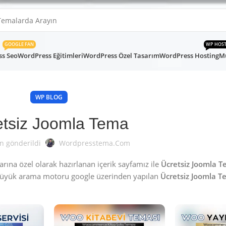
GOOGLE FAN
WP HOS
s Seo
WordPress Eğitimleri
WordPress Özel Tasarım
WordPress Hosting
Mü
WP BLOG
etsiz Joomla Tema
n gönderildi
Wordpresstema.com
ına özel olarak hazırlanan içerik sayfamız ile
Ücretsiz Joomla 
büyük arama motoru google üzerinden yapılan
Ücretsiz Joomla 