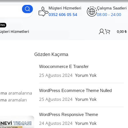
Müşteri Hizmetleri
Çalışma Saatleri
0352 606 05 54
08:00 - 24:00
TING
şteri Hizmetleri
0,00
₺
Gözden Kaçırma
Woocommerce E Transfer
25 Ağustos 2024
Yorum Yok
WordPress Ecommerce Theme Nulled
Tema
aramalarına
25 Ağustos 2024
Yorum Yok
Tema
aramaları
WordPress Responsive Theme
24 Ağustos 2024
Yorum Yok