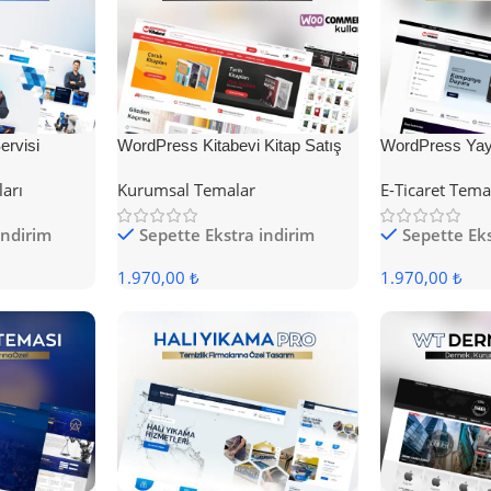
rvisi
WordPress Kitabevi Kitap Satış
WordPress Yayı
Teması
Teması
ları
Kurumsal Temalar
E-Ticaret Tema
indirim
Sepette Ekstra indirim
Sepette Eks
1.970,00 ₺
1.970,00 ₺