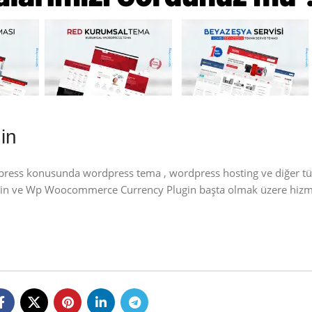
in
dpress konusunda wordpress tema , wordpress hosting ve diğer t
ugin ve Wp Woocommerce Currency Plugin başta olmak üzere hizme