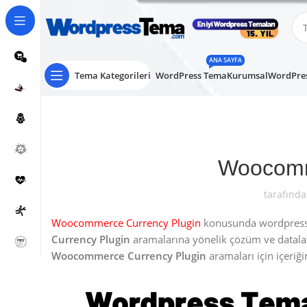
ANA SAYFA
Tema Kategorileri
WordPress Tema
Kurumsal
WordPres
Woocomm
tarafında
Woocommerce Currency Plugin
konusunda wordpress ku
Currency Plugin
aramalarına yönelik çözüm ve datal
Woocommerce Currency Plugin
aramaları için içeriği