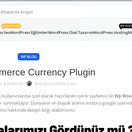
GOOGLE FAN
WP HOS
s Seo
WordPress Eğitimleri
WordPress Özel Tasarım
WordPress Hosting
Mü
WP BLOG
erce Currency Plugin
n gönderildi
Wordpresstema.com
llanıcılarına özel olarak hazırlanan içerik sayfamız ile
Wp Woo
ar sunmaktayız. Dünyanın en büyük arama motoru google üzerind
miz hakkında detaylı bilgi alabilirsiniz.