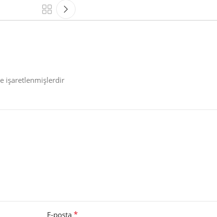
le işaretlenmişlerdir
*
E-posta