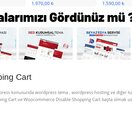
1.970,00 ₺
1.590,00 ₺
ing Cart
dpress konusunda wordpress tema , wordpress hosting ve diğer t
pping Cart ve Woocommerce Disable Shopping Cart başta olmak ü