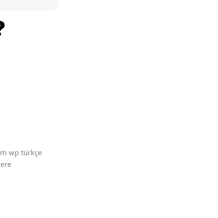
üm wp türkçe
zere