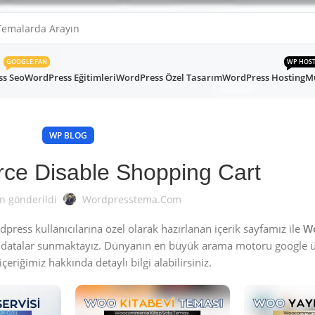
GOOGLE FAN
WP HOS
s Seo
WordPress Eğitimleri
WordPress Özel Tasarım
WordPress Hosting
Mü
WP BLOG
e Disable Shopping Cart
n gönderildi
Wordpresstema.com
ess kullanıcılarına özel olarak hazırlanan içerik sayfamız ile
W
 datalar sunmaktayız. Dünyanın en büyük arama motoru google ü
çeriğimiz hakkında detaylı bilgi alabilirsiniz.