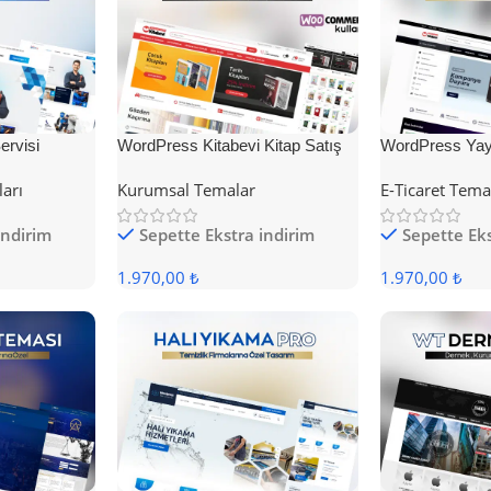
rvisi
WordPress Kitabevi Kitap Satış
WordPress Yayı
Teması
Teması
ları
Kurumsal Temalar
E-Ticaret Tema
indirim
Sepette Ekstra indirim
Sepette Eks
1.970,00 ₺
1.970,00 ₺