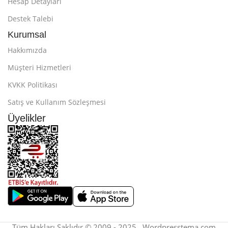
Hesap Detayları
Destek Talebi
Kurumsal
Hakkımızda
Müşteri Hizmetleri
KVKK Politikası
Satış ve Kullanım Sözleşmesi
Üyelikler
Tüm Hakları Saklıdır © 2009 - 2025 . Wordpresstema.com