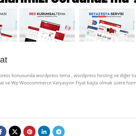
at
dpress konusunda wordpress tema , wordpress hosting ve diğer t
iyat ve Wp Woocommerce Varyasyon Fiyat başta olmak üzere hizme