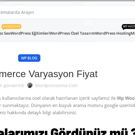
GOOGLE FAN
WP HOS
s Seo
WordPress Eğitimleri
WordPress Özel Tasarım
WordPress Hosting
Mü
WP BLOG
erce Varyasyon Fiyat
n gönderildi
Wordpresstema.com
llanıcılarına özel olarak hazırlanan içerik sayfamız ile
Wp Woo
ar sunmaktayız. Dünyanın en büyük arama motoru google üzerind
iz hakkında detaylı bilgi alabilirsiniz.