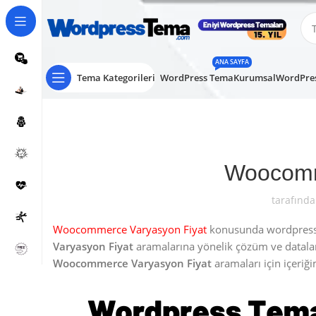
ANA SAYFA
Tema Kategorileri
WordPress Tema
Kurumsal
WordPres
Woocomm
tarafında
Woocommerce Varyasyon Fiyat
konusunda wordpress ku
Varyasyon Fiyat
aramalarına yönelik çözüm ve datal
Woocommerce Varyasyon Fiyat
aramaları için içeriğim