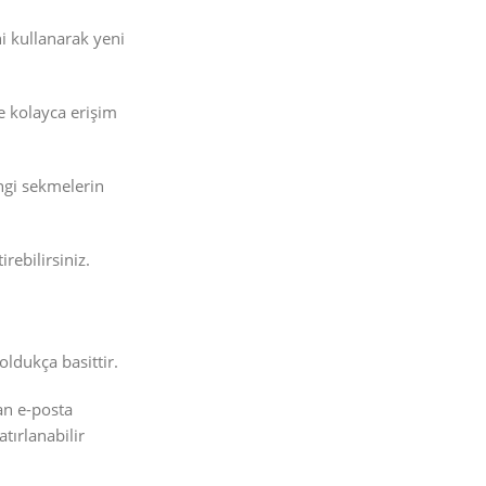
ni kullanarak yeni
re kolayca erişim
ngi sekmelerin
rebilirsiniz.
ldukça basittir.
lan e-posta
atırlanabilir