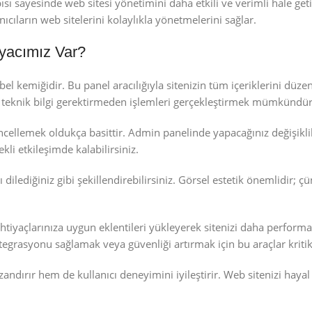
ı sayesinde web sitesi yönetimini daha etkili ve verimli hale geti
ıcıların web sitelerini kolaylıkla yönetmelerini sağlar.
yacımız Var?
 kemiğidir. Bu panel aracılığıyla sitenizin tüm içeriklerini düzen
de teknik bilgi gerektirmeden işlemleri gerçekleştirmek mümkündür
ncellemek oldukça basittir. Admin panelinde yapacağınız değişikli
kli etkileşimde kalabilirsiniz.
nı dilediğiniz gibi şekillendirebilirsiniz. Görsel estetik önemlidir; ç
htiyaçlarınıza uygun eklentileri yükleyerek sitenizi daha performa
tegrasyonu sağlamak veya güvenliği artırmak için bu araçlar kriti
rır hem de kullanıcı deneyimini iyileştirir. Web sitenizi hayal e