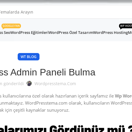
GOOGLE FAN
WP HOS
s Seo
WordPress Eğitimleri
WordPress Özel Tasarım
WordPress Hosting
Mü
WT BLOG
s Admin Paneli Bulma
n gönderildi
Wordpresstema.com
ullanıcılarına özel olarak hazırlanan içerik sayfamız ile
Wp Wor
unmaktayız. WordPresstema.com olarak, kullanıcıların WordPres
k için çeşitli kaynaklar sunuyoruz.