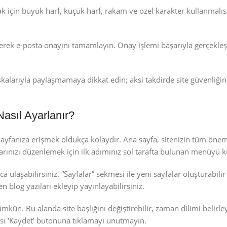
ak için büyük harf, küçük harf, rakam ve özel karakter kullanmalıs
erek e-posta onayını tamamlayın. Onay işlemi başarıyla gerçekleşt
şkalarıyla paylaşmamaya dikkat edin; aksi takdirde site güvenliğin
asıl Ayarlanır?
ayfanıza erişmek oldukça kolaydır. Ana sayfa, sitenizin tüm öneml
arınızı düzenlemek için ilk adımınız sol tarafta bulunan menüyü k
ca ulaşabilirsiniz. “Sayfalar” sekmesi ile yeni sayfalar oluşturabil
n blog yazıları ekleyip yayınlayabilirsiniz.
kün. Bu alanda site başlığını değiştirebilir, zaman dilimi belirley
nrası ‘Kaydet’ butonuna tıklamayı unutmayın.