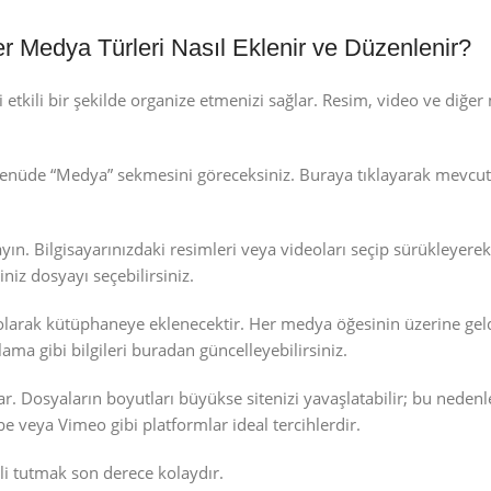
 Medya Türleri Nasıl Eklenir ve Düzenlenir?
 etkili bir şekilde organize etmenizi sağlar. Resim, video ve diğer
ki menüde “Medya” sekmesini göreceksiniz. Buraya tıklayarak mevcu
yın. Bilgisayarınızdaki resimleri veya videoları seçip sürükleyere
iniz dosyayı seçebilirsiniz.
larak kütüphaneye eklenecektir. Her medya öğesinin üzerine gel
lama gibi bilgileri buradan güncelleyebilirsiniz.
r. Dosyaların boyutları büyükse sitenizi yavaşlatabilir; bu nedenl
e veya Vimeo gibi platformlar ideal tercihlerdir.
i tutmak son derece kolaydır.