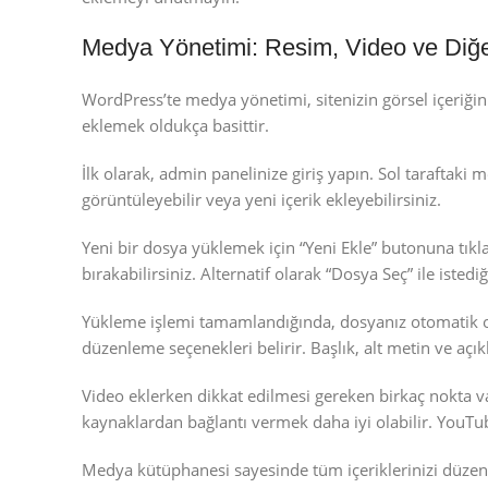
Medya Yönetimi: Resim, Video ve Diğer
WordPress’te medya yönetimi, sitenizin görsel içeriğini
eklemek oldukça basittir.
İlk olarak, admin panelinize giriş yapın. Sol tarafta
görüntüleyebilir veya yeni içerik ekleyebilirsiniz.
Yeni bir dosya yüklemek için “Yeni Ekle” butonuna tıkla
bırakabilirsiniz. Alternatif olarak “Dosya Seç” ile istediğ
Yükleme işlemi tamamlandığında, dosyanız otomatik o
düzenleme seçenekleri belirir. Başlık, alt metin ve açık
Video eklerken dikkat edilmesi gereken birkaç nokta va
kaynaklardan bağlantı vermek daha iyi olabilir. YouTub
Medya kütüphanesi sayesinde tüm içeriklerinizi düzenl