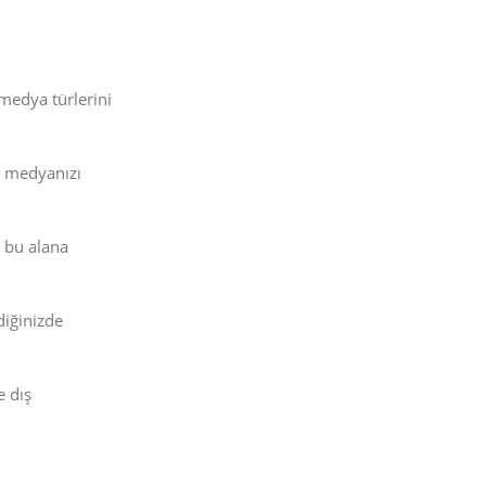
 medya türlerini
t medyanızı
k bu alana
diğinizde
e dış