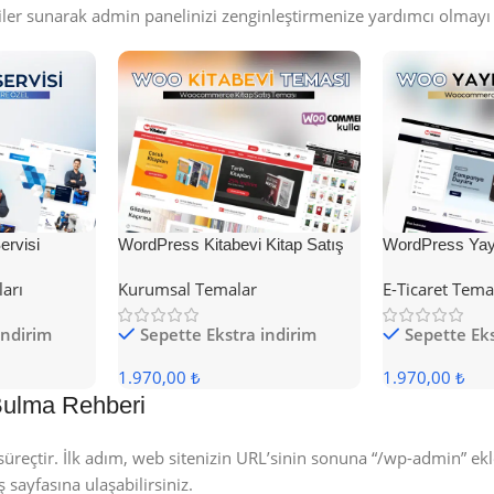
ler sunarak admin panelinizi zenginleştirmenize yardımcı olmayı 
rvisi
WordPress Kitabevi Kitap Satış
WordPress Yayı
Teması
Teması
ları
Kurumsal Temalar
E-Ticaret Tema
indirim
Sepette Ekstra indirim
Sepette Eks
1.970,00 ₺
1.970,00 ₺
Bulma Rehberi
reçtir. İlk adım, web sitenizin URL’sinin sonuna “/wp-admin” ekl
ayfasına ulaşabilirsiniz.