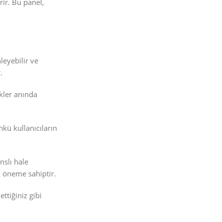
rir. Bu panel,
leyebilir ve
.
kler anında
ünkü kullanıcıların
nslı hale
k öneme sahiptir.
ttiğiniz gibi