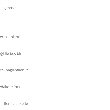
 ulaşmasını
iniz.
nerek onların
i ile boş bir
a, bağlantılar ve
alıdır; farklı
iler ile etiketler