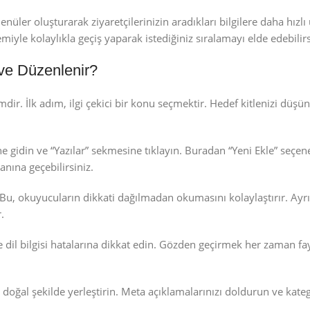
üler oluşturarak ziyaretçilerinizin aradıkları bilgilere daha hızlı
iyle kolaylıkla geçiş yaparak istediğiniz sıralamayı elde edebilirs
 ve Düzenlenir?
dir. İlk adım, ilgi çekici bir konu seçmektir. Hedef kitlenizi düşü
 gidin ve “Yazılar” sekmesine tıklayın. Buradan “Yeni Ekle” seçeneğ
lanına geçebilirsiniz.
u, okuyucuların dikkati dağılmadan okumasını kolaylaştırır. Ayrıc
.
il bilgisi hatalarına dikkat edin. Gözden geçirmek her zaman fayd
oğal şekilde yerleştirin. Meta açıklamalarınızı doldurun ve kategor