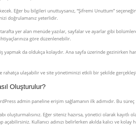
rekecek. Eğer bu bilgileri unuttuysanız, “Şifremi Unuttum” seçeneği
inizi doğrulamanız yeterlidir.
 tarafta yer alan menüde yazılar, sayfalar ve ayarlar gibi bölümle
ihtiyaçlarınıza göre düzenlenebilir.
çiş yapmak da oldukça kolaydır. Ana sayfa üzerinde gezinirken ha
atça ulaşabilir ve site yönetiminizi etkili bir şekilde gerçekleşti
sıl Oluşturulur?
ordPress admin paneline erişim sağlamanın ilk adımıdır. Bu süreç o
bı oluşturmalısınız. Eğer siteniz hazırsa, yönetici olarak kayıtlı o
ap açabilirsiniz. Kullanıcı adınızı belirlerken akılda kalıcı ve kolay h