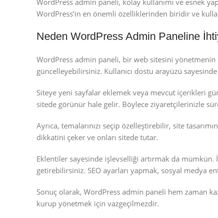
WordPress admin paneli, kolay kullanımı ve esnek yapıs
WordPress’in en önemli özelliklerinden biridir ve kullan
Neden WordPress Admin Paneline İhti
WordPress admin paneli, bir web sitesini yönetmenin bel
güncelleyebilirsiniz. Kullanıcı dostu arayüzü sayesin
Siteye yeni sayfalar eklemek veya mevcut içerikleri gü
sitede görünür hale gelir. Böylece ziyaretçilerinizle süre
Ayrıca, temalarınızı seçip özelleştirebilir, site tasarımı
dikkatini çeker ve onları sitede tutar.
Eklentiler sayesinde işlevselliği artırmak da mümkün. İ
getirebilirsiniz. SEO ayarları yapmak, sosyal medya en
Sonuç olarak, WordPress admin paneli hem zaman kazandı
kurup yönetmek için vazgeçilmezdir.