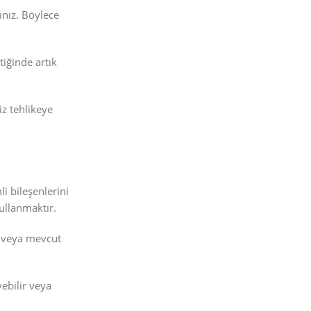
ınız. Böylece
iğinde artık
iz tehlikeye
i bileşenlerini
ullanmaktır.
ir veya mevcut
ebilir veya