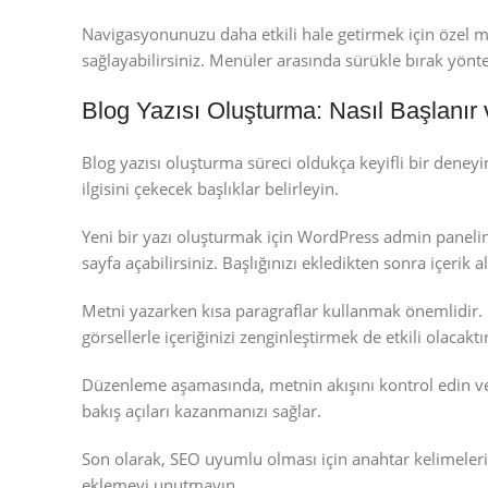
Navigasyonunuzu daha etkili hale getirmek için özel men
sağlayabilirsiniz. Menüler arasında sürükle bırak yöntem
Blog Yazısı Oluşturma: Nasıl Başlanır
Blog yazısı oluşturma süreci oldukça keyifli bir deneyim
ilgisini çekecek başlıklar belirleyin.
Yeni bir yazı oluşturmak için WordPress admin paneline
sayfa açabilirsiniz. Başlığınızı ekledikten sonra içerik a
Metni yazarken kısa paragraflar kullanmak önemlidir. B
görsellerle içeriğinizi zenginleştirmek de etkili olacaktır
Düzenleme aşamasında, metnin akışını kontrol edin ve d
bakış açıları kazanmanızı sağlar.
Son olarak, SEO uyumlu olması için anahtar kelimeleri d
eklemeyi unutmayın.