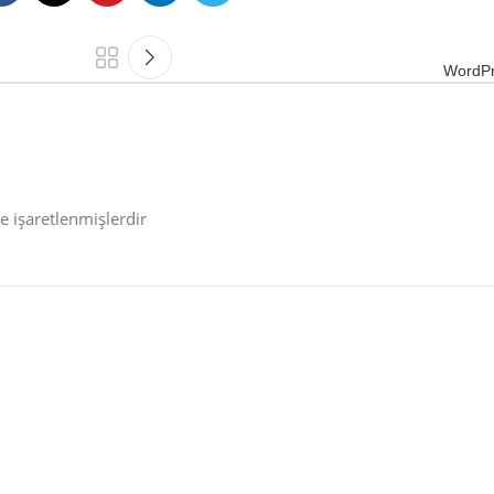
WordPr
le işaretlenmişlerdir