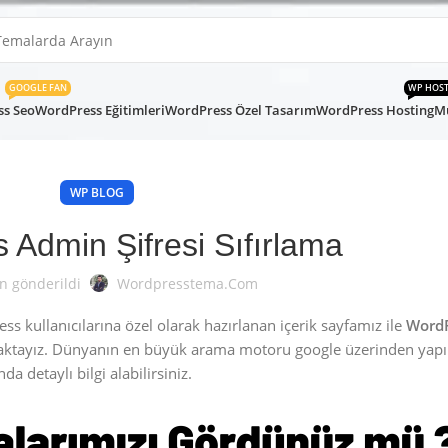
GOOGLE FAN
WP HOS
s Seo
WordPress Eğitimleri
WordPress Özel Tasarım
WordPress Hosting
Mü
WP BLOG
 Admin Şifresi Sıfırlama
n gönderildi
Wordpresstema.com
 kullanıcılarına özel olarak hazırlanan içerik sayfamız ile
WordP
aktayız. Dünyanın en büyük arama motoru google üzerinden yap
a detaylı bilgi alabilirsiniz.