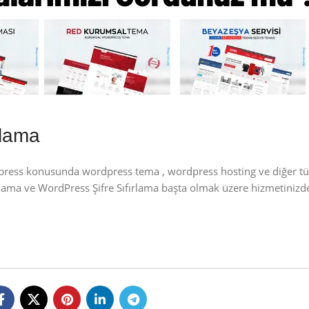
rlama
dpress konusunda wordpress tema , wordpress hosting ve diğer t
ırlama ve WordPress Şifre Sıfırlama başta olmak üzere hizmetinizde