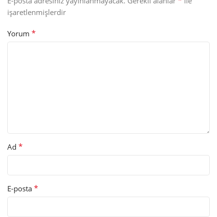
*
E-posta adresiniz yayınlanmayacak.
Gerekli alanlar
ile
işaretlenmişlerdir
*
Yorum
*
Ad
*
E-posta