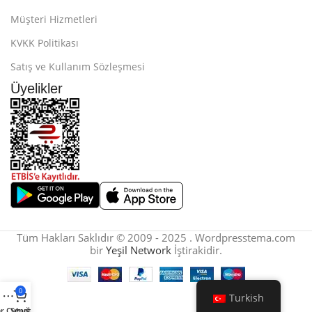
Müşteri Hizmetleri
KVKK Politikası
Satış ve Kullanım Sözleşmesi
Üyelikler
Tüm Hakları Saklıdır © 2009 - 2025 . Wordpresstema.com
bir
Yeşil Network
İştirakidir.
0
Turkish
r Çubuğu
Sepet