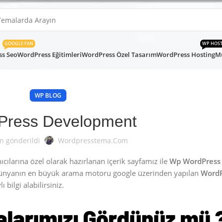
GOOGLE FAN
WP HOS
s Seo
WordPress Eğitimleri
WordPress Özel Tasarım
WordPress Hosting
Mü
WP BLOG
Press Development
n gönderildi
Wordpresstema.com
ılarına özel olarak hazırlanan içerik sayfamız ile
Wp WordPress
Dünyanın en büyük arama motoru google üzerinden yapılan
WordP
 bilgi alabilirsiniz.