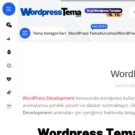
ANA SAYFA
Tema Kategorileri
WordPress Tema
Kurumsal
WordPres
Word
tarafında
WordPress Development
konusunda wordpress kullanıc
aramalarına yönelik çözüm ve datalar sunmaktayız. 
Development
aramaları için içeriğimiz hakkında detaylı