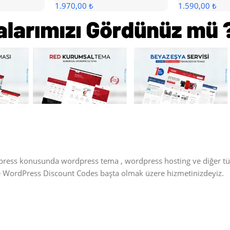
1.970,00 ₺
1.590,00 ₺
dpress konusunda wordpress tema , wordpress hosting ve diğer t
ve WordPress Discount Codes başta olmak üzere hizmetinizdeyiz.