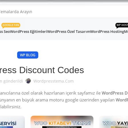
GOOGLE FAN
WP HOS
s Seo
WordPress Eğitimleri
WordPress Özel Tasarım
WordPress Hosting
Mü
WP BLOG
ess Discount Codes
n gönderildi
Wordpresstema.com
ıcılarına özel olarak hazırlanan içerik sayfamız ile
WordPress D
Dünyanın en büyük arama motoru google üzerinden yapılan
WordP
abilirsiniz.