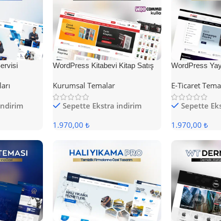
rvisi
WordPress Kitabevi Kitap Satış
WordPress Yayı
Teması
Teması
ları
Kurumsal Temalar
E-Ticaret Tema
indirim
Sepette Ekstra indirim
Sepette Eks
1.970,00 ₺
1.970,00 ₺