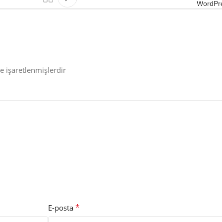
WordPre
le işaretlenmişlerdir
*
E-posta