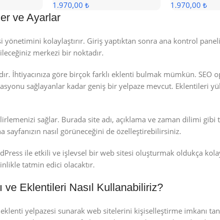
1.970,00 ₺
1.970,00 ₺
er ve Ayarlar
 yönetimini kolaylaştırır. Giriş yaptıktan sonra ana kontrol panel
bileceğiniz merkezi bir noktadır.
dır. İhtiyacınıza göre birçok farklı eklenti bulmak mümkün. SEO 
syonu sağlayanlar kadar geniş bir yelpaze mevcut. Eklentileri yü
irlemenizi sağlar. Burada site adı, açıklama ve zaman dilimi gibi t
yfanızın nasıl görüneceğini de özelleştirebilirsiniz.
ress ile etkili ve işlevsel bir web sitesi oluşturmak oldukça kola
nlikle tatmin edici olacaktır.
e Eklentileri Nasıl Kullanabiliriz?
klenti yelpazesi sunarak web sitelerini kişiselleştirme imkanı tanı