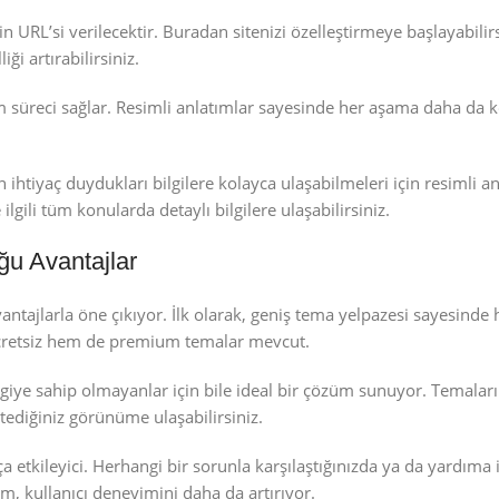
URL’si verilecektir. Buradan sitenizi özelleştirmeye başlayabilirsi
ği artırabilirsiniz.
 süreci sağlar. Resimli anlatımlar sayesinde her aşama daha da k
htiyaç duydukları bilgilere kolayca ulaşabilmeleri için resimli an
ilgili tüm konularda detaylı bilgilere ulaşabilirsiniz.
u Avantajlar
ntajlarla öne çıkıyor. İlk olarak, geniş tema yelpazesi sayesinde 
retsiz hem de premium temalar mevcut.
giye sahip olmayanlar için bile ideal bir çözüm sunuyor. Temaları 
tediğiniz görünüme ulaşabilirsiniz.
tkileyici. Herhangi bir sorunla karşılaştığınızda ya da yardıma 
 kullanıcı deneyimini daha da artırıyor.