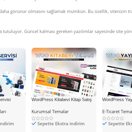
daha görünür olmasını sağlamak mümkün. Bu özellik, sitenizin tra
a tutuluyor. Güncel kalması gereken yazılımlar sayesinde site yö
rvisi
WordPress Kitabevi Kitap Satış
WordPress Yayı
Teması
Teması
ları
Kurumsal Temalar
E-Ticaret Tema
indirim
Sepette Ekstra indirim
Sepette Eks