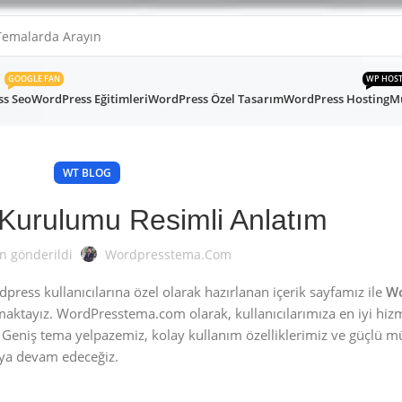
GOOGLE FAN
WP HOS
s Seo
WordPress Eğitimleri
WordPress Özel Tasarım
WordPress Hosting
Mü
WT BLOG
Kurulumu Resimli Anlatım
n gönderildi
Wordpresstema.com
ess kullanıcılarına özel olarak hazırlanan içerik sayfamız ile
Wo
aktayız. WordPresstema.com olarak, kullanıcılarımıza en iyi hi
uz. Geniş tema yelpazemiz, kolay kullanım özelliklerimiz ve güçlü m
aya devam edeceğiz.