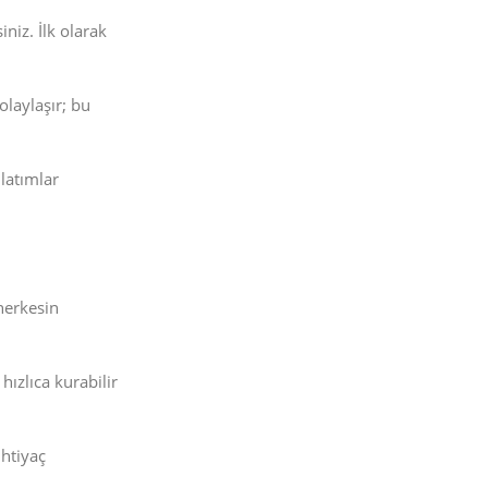
niz. İlk olarak
olaylaşır; bu
latımlar
herkesin
hızlıca kurabilir
ihtiyaç