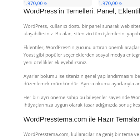
1.970,00 ₺
1.970,00 ₺
WordPress’in Temelleri: Panel, Eklentil
WordPress, kullanıcı dostu bir panel sunarak web sitesi
ulaşabilirsiniz. Bu alan, sitenizin tüm işlemlerini yapa
Eklentiler, WordPress’in gücünü artıran önemli araçlar
Yoast gibi popüler seçeneklerden sosyal medya entegra
yeni özellikler ekleyebilirsiniz.
Ayarlar bölümü ise sitenizin genel yapılandırmasını bel
düzenlemek mümkündür. Ayrıca okuma ayarlarıyla ana sa
Her biri ayrı öneme sahip bu bileşenler sayesinde WordP
ihtiyaçlarınıza uygun olarak tasarladığınızda sonuç kesi
WordPresstema.com ile Hazır Temaları v
WordPresstema.com, kullanıcılarına geniş bir tema ve e