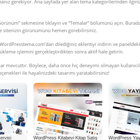
pmanız gerekiyor. Ana sayfada yer alan tema kategorilerinden ilginiz
“Görünüm” sekmesine tıklayın ve “Temalar” bölümünü açın. Burad
lerle sitenizin görünümünü hemen görebilirsiniz.
 WordPresstema.com’dan dilediğiniz eklentiyi indirin ve paneldeki 
ükleme işlemini gerçekleştirdikten sonra aktif hale getirin.
lar mevcuttır. Böylece, daha önce hiç deneyimi olmayan kullanıcıl
çenekleri ile hayalinizdeki tasarımı yaratabilirsiniz!
rvisi
WordPress Kitabevi Kitap Satış
WordPress Yayı