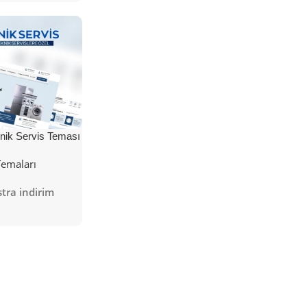
nik Servis Teması
Temaları
tra indirim