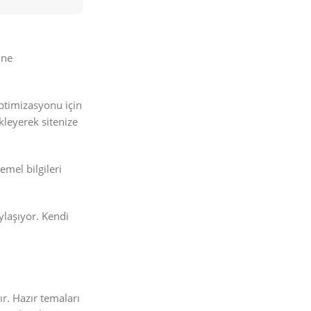
ine
optimizasyonu için
kleyerek sitenize
emel bilgileri
ylaşıyor. Kendi
r. Hazır temaları