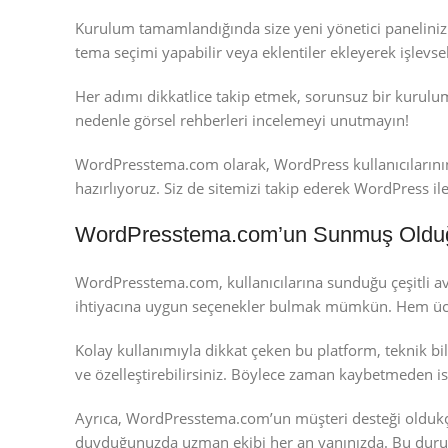
Kurulum tamamlandığında size yeni yönetici panelinizin 
tema seçimi yapabilir veya eklentiler ekleyerek işlevselli
Her adımı dikkatlice takip etmek, sorunsuz bir kurulum
nedenle görsel rehberleri incelemeyi unutmayın!
WordPresstema.com olarak, WordPress kullanıcılarının i
hazırlıyoruz. Siz de sitemizi takip ederek WordPress ile 
WordPresstema.com’un Sunmuş Olduğ
WordPresstema.com, kullanıcılarına sunduğu çeşitli ava
ihtiyacına uygun seçenekler bulmak mümkün. Hem üc
Kolay kullanımıyla dikkat çeken bu platform, teknik bil
ve özelleştirebilirsiniz. Böylece zaman kaybetmeden is
Ayrıca, WordPresstema.com’un müşteri desteği oldukça e
duyduğunuzda uzman ekibi her an yanınızda. Bu durum,