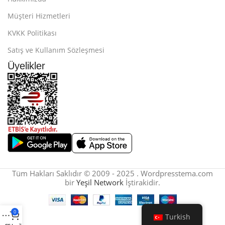
Müşteri Hizmetleri
KVKK Politikası
Satış ve Kullanım Sözleşmesi
Üyelikler
Tüm Hakları Saklıdır © 2009 - 2025 . Wordpresstema.com
bir
Yeşil Network
İştirakidir.
0
Turkish