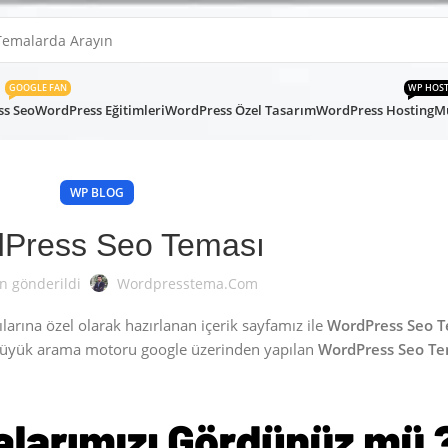
GOOGLE FAN
WP HOS
s Seo
WordPress Eğitimleri
WordPress Özel Tasarım
WordPress Hosting
Mü
WP BLOG
Press Seo Teması
n gönderildi
Wordpresstema.com
rına özel olarak hazırlanan içerik sayfamız ile
WordPress Seo 
büyük arama motoru google üzerinden yapılan
WordPress Seo Te