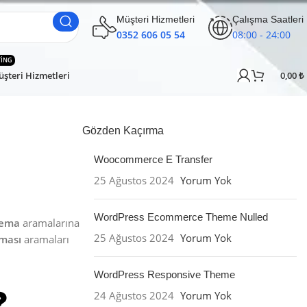
Müşteri Hizmetleri
Çalışma Saatleri
0352 606 05 54
08:00 - 24:00
TING
şteri Hizmetleri
0,00
₺
Gözden Kaçırma
Woocommerce E Transfer
25 Ağustos 2024
Yorum Yok
WordPress Ecommerce Theme Nulled
Tema
aramalarına
25 Ağustos 2024
Yorum Yok
ması
aramaları
WordPress Responsive Theme
24 Ağustos 2024
Yorum Yok