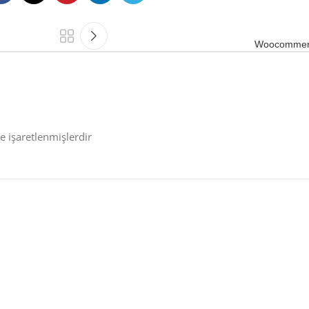
Woocommerc
le işaretlenmişlerdir