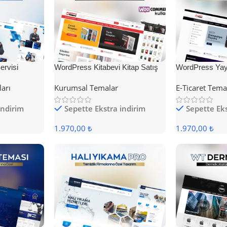
rvisi
WordPress Kitabevi Kitap Satış
WordPress Yayı
Teması
Teması
ları
Kurumsal Temalar
E-Ticaret Tema
indirim
Sepette Ekstra indirim
Sepette Eks
1.970,00 ₺
1.970,00 ₺