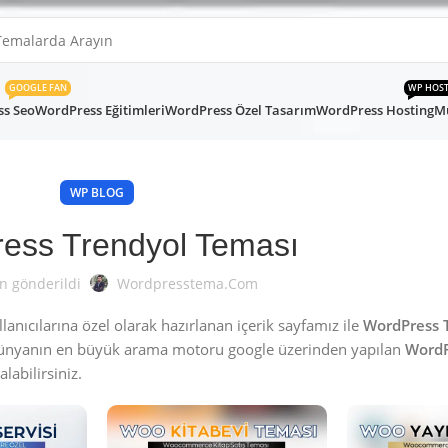
GOOGLE FAN
WP HOS
s Seo
WordPress Eğitimleri
WordPress Özel Tasarım
WordPress Hosting
Mü
WP BLOG
ess Trendyol Teması
n gönderildi
Wordpresstema.com
nıcılarına özel olarak hazırlanan içerik sayfamız ile
WordPress 
Dünyanın en büyük arama motoru google üzerinden yapılan
WordP
labilirsiniz.