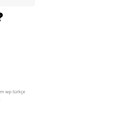
üm wp türkçe
.