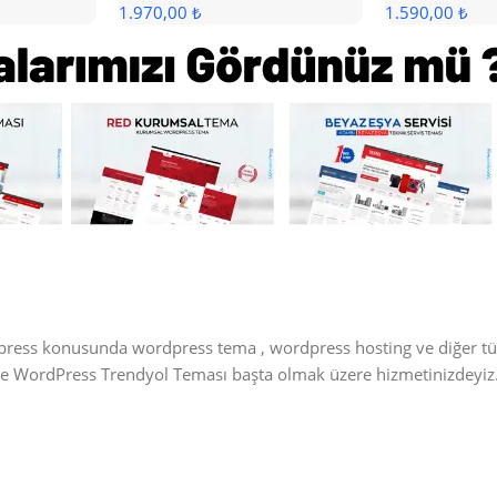
1.970,00 ₺
1.590,00 ₺
dpress konusunda wordpress tema , wordpress hosting ve diğer t
 ve WordPress Trendyol Teması başta olmak üzere hizmetinizdeyiz