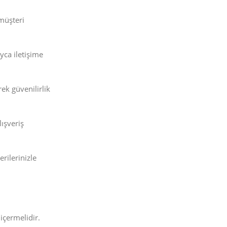
 müşteri
yca iletişime
ek güvenilirlik
ışveriş
rilerinizle
içermelidir.