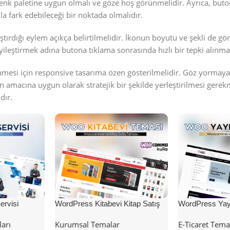
renk paletine uygun olmalı ve göze hoş görünmelidir. Ayrıca, but
la fark edebileceği bir noktada olmalıdır.
ştırdığı eylem açıkça belirtilmelidir. İkonun boyutu ve şekli de gö
yileştirmek adına butona tıklama sonrasında hızlı bir tepki alınma
nmesi için responsive tasarıma özen gösterilmelidir. Göz yormay
nun amacına uygun olarak stratejik bir şekilde yerleştirilmesi gerek
dır.
rvisi
WordPress Kitabevi Kitap Satış
WordPress Yayı
Teması
Teması
ları
Kurumsal Temalar
E-Ticaret Tema