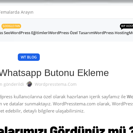
GOOGLE FAN
WP HOS
s Seo
WordPress Eğitimleri
WordPress Özel Tasarım
WordPress Hosting
Mü
WT BLOG
Whatsapp Butonu Ekleme
n gönderildi
Wordpresstema.com
ess kullanıcılarına özel olarak hazırlanan içerik sayfamız ile
Wo
m ve datalar sunmaktayız. WordPresstema.com olarak, WordPres
t edebilir, detaylı bilgilere ulaşabilirsiniz.