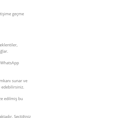
etişime geçme
klentiler,
ğlar.
le WhatsApp
 imkanı sunar ve
 edebilirsiniz.
ize edilmiş bu
tadır. Seçtiğiniz