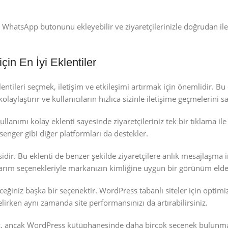
 WhatsApp butonunu ekleyebilir ve ziyaretçilerinizle doğrudan il
n En İyi Eklentiler
ileri seçmek, iletişim ve etkileşimi artırmak için önemlidir. Bu e
olaylaştırır ve kullanıcıların hızlıca sizinle iletişime geçmelerini sa
 kullanımı kolay eklenti sayesinde ziyaretçileriniz tek bir tıklama i
enger gibi diğer platformları da destekler.
idir. Bu eklenti de benzer şekilde ziyaretçilere anlık mesajlaşma
ir tasarım seçenekleriyle markanızın kimliğine uygun bir görünüm elde
eceğiniz başka bir seçenektir. WordPress tabanlı siteler için optim
lirken aynı zamanda site performansınızı da artırabilirsiniz.
, ancak WordPress kütüphanesinde daha birçok seçenek bulunmak