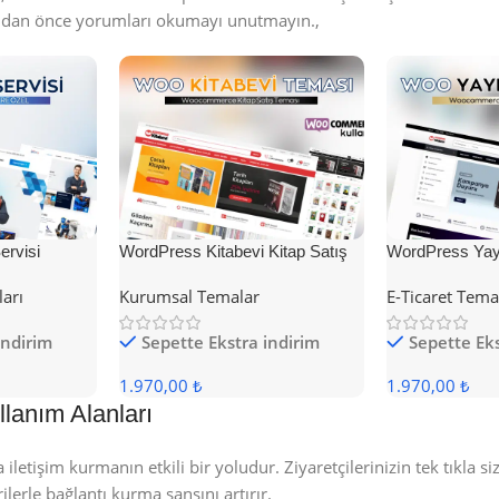
umdan önce yorumları okumayı unutmayın.,
rvisi
WordPress Kitabevi Kitap Satış
WordPress Yayı
Teması
Teması
ları
Kurumsal Temalar
E-Ticaret Tema
indirim
Sepette Ekstra indirim
Sepette Eks
1.970,00 ₺
1.970,00 ₺
lanım Alanları
letişim kurmanın etkili bir yoludur. Ziyaretçilerinizin tek tıkla s
erle bağlantı kurma şansını artırır.