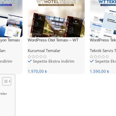
yon Teması
WordPress Otel Teması – WT
WordPress Tek
Hotel
ları
Kurumsal Temalar
Teknik Servis 
indirim
Sepette Ekstra indirim
Sepette Eks
1.970,00 ₺
1.590,00 ₺
tiler