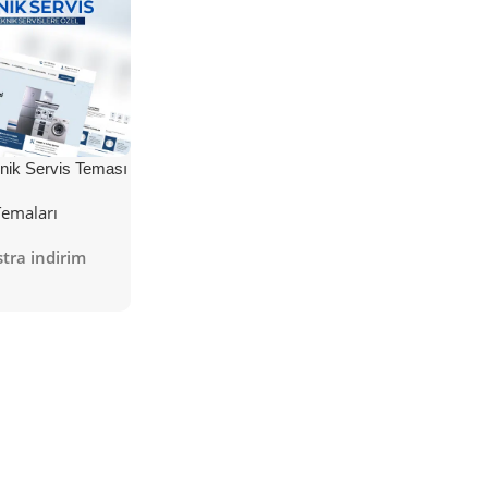
nik Servis Teması
Temaları
tra indirim