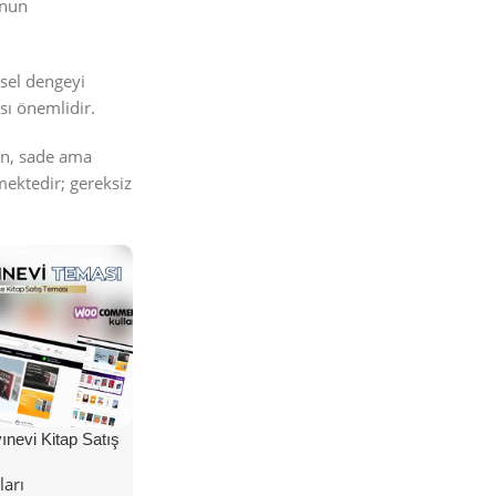
onun
rsel dengeyi
sı önemlidir.
an, sade ama
mektedir; gereksiz
nevi Kitap Satış
ları