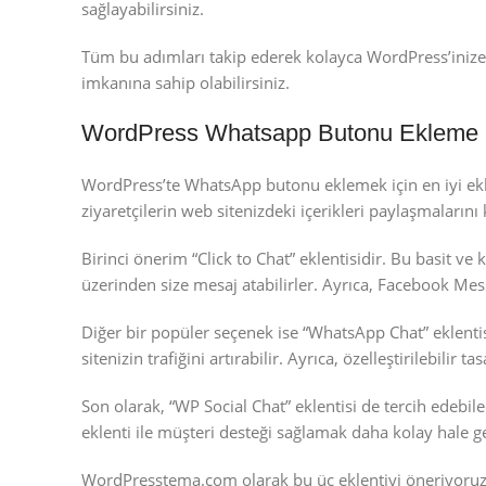
sağlayabilirsiniz.
Tüm bu adımları takip ederek kolayca WordPress’inize
imkanına sahip olabilirsiniz.
WordPress Whatsapp Butonu Ekleme içi
WordPress’te WhatsApp butonu eklemek için en iyi eklent
ziyaretçilerin web sitenizdeki içerikleri paylaşmalarını k
Birinci önerim “Click to Chat” eklentisidir. Bu basit ve
üzerinden size mesaj atabilirler. Ayrıca, Facebook Mess
Diğer bir popüler seçenek ise “WhatsApp Chat” eklentis
sitenizin trafiğini artırabilir. Ayrıca, özelleştirilebil
Son olarak, “WP Social Chat” eklentisi de tercih edebil
eklenti ile müşteri desteği sağlamak daha kolay hale ge
WordPresstema.com olarak bu üç eklentiyi öneriyoruz