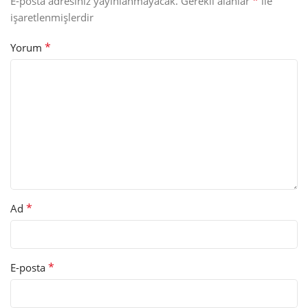
*
E-posta adresiniz yayınlanmayacak.
Gerekli alanlar
ile
işaretlenmişlerdir
*
Yorum
*
Ad
*
E-posta