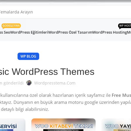
GOOGLE FAN
WP HOS
s Seo
WordPress Eğitimleri
WordPress Özel Tasarım
WordPress Hosting
Mü
WP BLOG
sic WordPress Themes
n gönderildi
Wordpresstema.com
lanıcılarına özel olarak hazırlanan içerik sayfamız ile
Free Mus
ktayız. Dünyanın en büyük arama motoru google üzerinden yapı
etaylı bilgi alabilirsiniz.