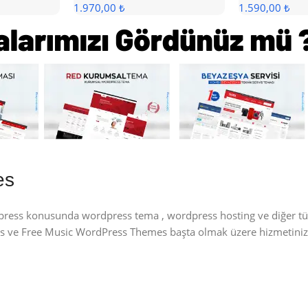
1.970,00 ₺
1.590,00 ₺
es
dpress konusunda wordpress tema , wordpress hosting ve diğer t
mes ve Free Music WordPress Themes başta olmak üzere hizmetiniz