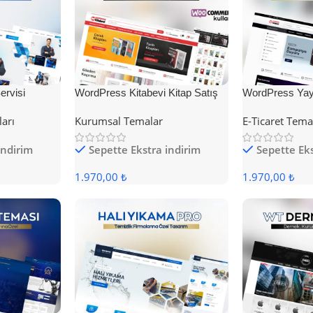
rvisi
WordPress Kitabevi Kitap Satış
WordPress Yayı
Teması
Teması
ları
Kurumsal Temalar
E-Ticaret Tema
indirim
Sepette Ekstra indirim
Sepette Eks
1.970,00 ₺
1.970,00 ₺