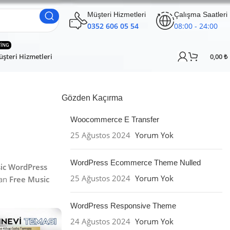
Müşteri Hizmetleri
Çalışma Saatleri
0352 606 05 54
08:00 - 24:00
TING
şteri Hizmetleri
0,00
₺
Gözden Kaçırma
Woocommerce E Transfer
25 Ağustos 2024
Yorum Yok
WordPress Ecommerce Theme Nulled
ic WordPress
25 Ağustos 2024
Yorum Yok
lan
Free Music
WordPress Responsive Theme
24 Ağustos 2024
Yorum Yok