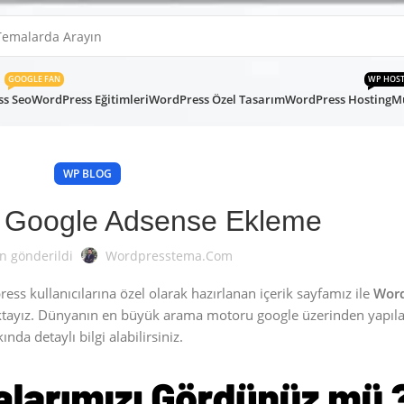
GOOGLE FAN
WP HOS
s Seo
WordPress Eğitimleri
WordPress Özel Tasarım
WordPress Hosting
Mü
WP BLOG
 Google Adsense Ekleme
n gönderildi
Wordpresstema.com
s kullanıcılarına özel olarak hazırlanan içerik sayfamız ile
Word
ktayız. Dünyanın en büyük arama motoru google üzerinden yapıl
nda detaylı bilgi alabilirsiniz.