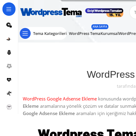
ANA SAYFA
Tema Kategorileri
WordPress Tema
Kurumsal
WordPres
WordPress
tarafında
WordPress Google Adsense Ekleme
konusunda wordpres
Ekleme
aramalarına yönelik çözüm ve datalar sunma
Google Adsense Ekleme
aramaları için içeriğimiz hakkı