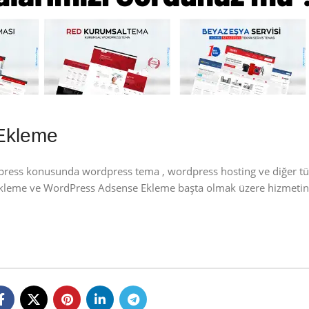
Ekleme
dpress konusunda wordpress tema , wordpress hosting ve diğer t
 Ekleme ve WordPress Adsense Ekleme başta olmak üzere hizmetin