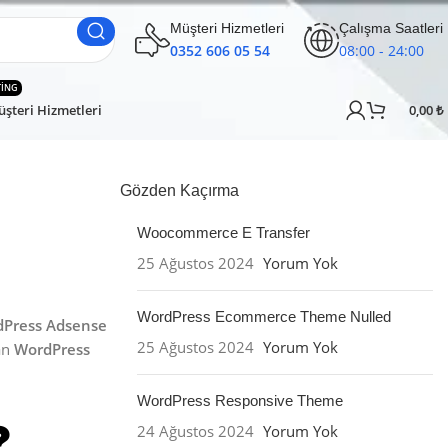
Müşteri Hizmetleri
Çalışma Saatleri
0352 606 05 54
08:00 - 24:00
TING
şteri Hizmetleri
0,00
₺
Gözden Kaçırma
Woocommerce E Transfer
25 Ağustos 2024
Yorum Yok
WordPress Ecommerce Theme Nulled
Press Adsense
25 Ağustos 2024
Yorum Yok
an
WordPress
WordPress Responsive Theme
24 Ağustos 2024
Yorum Yok