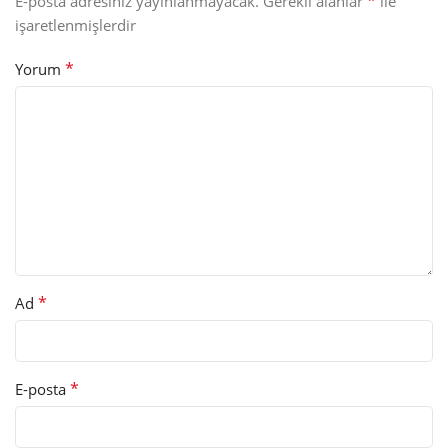
*
E-posta adresiniz yayınlanmayacak.
Gerekli alanlar
ile
işaretlenmişlerdir
*
Yorum
*
Ad
*
E-posta