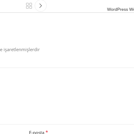
WordPress W
le işaretlenmişlerdir
*
E-posta