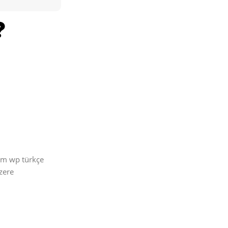
üm wp türkçe
zere