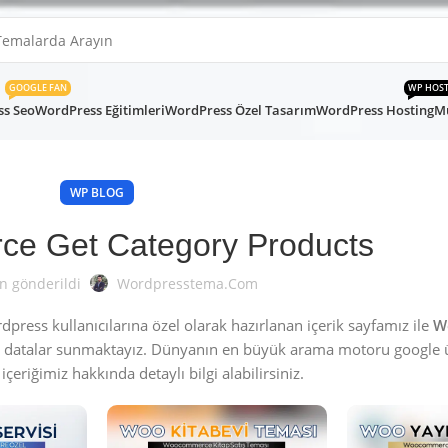
GOOGLE FAN
WP HOS
s Seo
WordPress Eğitimleri
WordPress Özel Tasarım
WordPress Hosting
Mü
WP BLOG
e Get Category Products
n gönderildi
Wordpresstema.com
ress kullanıcılarına özel olarak hazırlanan içerik sayfamız ile
W
 datalar sunmaktayız. Dünyanın en büyük arama motoru google 
içeriğimiz hakkında detaylı bilgi alabilirsiniz.