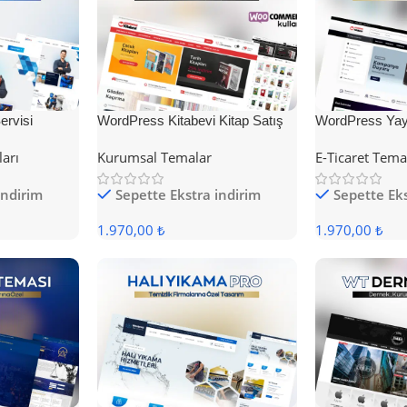
rvisi
WordPress Kitabevi Kitap Satış
WordPress Yayı
Teması
Teması
ları
Kurumsal Temalar
E-Ticaret Tema
indirim
Sepette Ekstra indirim
Sepette Eks
1.970,00 ₺
1.970,00 ₺