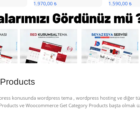
1.970,00 ₺
1.590,00 ₺
Products
dpress konusunda wordpress tema , wordpress hosting ve diğer t
y Products ve Woocommerce Get Category Products başta olmak ü