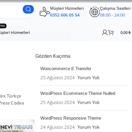
Müşteri Hizmetleri
Çalışma Saatleri
0352 606 05 54
08:00 - 24:00
TING
şteri Hizmetleri
0,00
₺
Gözden Kaçırma
Woocommerce E Transfer
25 Ağustos 2024
Yorum Yok
WordPress Ecommerce Theme Nulled
ex Türkçe
25 Ağustos 2024
Yorum Yok
ress Codex
WordPress Responsive Theme
24 Ağustos 2024
Yorum Yok