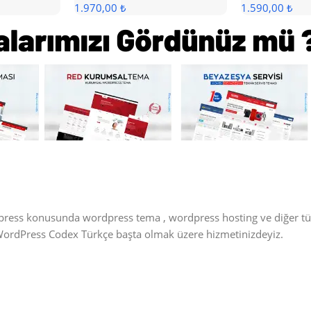
1.970,00 ₺
1.590,00 ₺
dpress konusunda wordpress tema , wordpress hosting ve diğer t
 WordPress Codex Türkçe başta olmak üzere hizmetinizdeyiz.