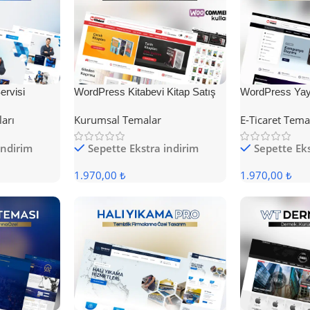
rvisi
WordPress Kitabevi Kitap Satış
WordPress Yayı
Teması
Teması
ları
Kurumsal Temalar
E-Ticaret Tema
indirim
Sepette Ekstra indirim
Sepette Eks
1.970,00 ₺
1.970,00 ₺