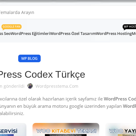
GOOGLE FAN
WP HOS
s Seo
WordPress Eğitimleri
WordPress Özel Tasarım
WordPress Hosting
Mü
WP BLOG
ress Codex Türkçe
n gönderildi
Wordpresstema.com
ılarına özel olarak hazırlanan içerik sayfamız ile
WordPress Cod
Dünyanın en büyük arama motoru google üzerinden yapılan
WordP
labilirsiniz.