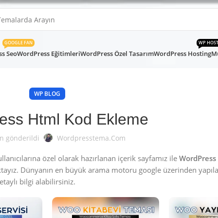
GOOGLE FAN
WP HOS
s Seo
WordPress Eğitimleri
WordPress Özel Tasarım
WordPress Hosting
Mü
WP BLOG
ess Html Kod Ekleme
n gönderildi
Wordpresstema.com
nıcılarına özel olarak hazırlanan içerik sayfamız ile
WordPress
ktayız. Dünyanın en büyük arama motoru google üzerinden yapıl
aylı bilgi alabilirsiniz.