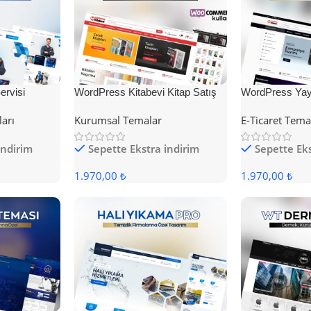
rvisi
WordPress Kitabevi Kitap Satış
WordPress Yayı
Teması
Teması
ları
Kurumsal Temalar
E-Ticaret Tema
indirim
Sepette Ekstra indirim
Sepette Eks
1.970,00 ₺
1.970,00 ₺