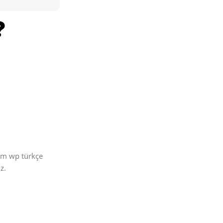
üm wp türkçe
z.