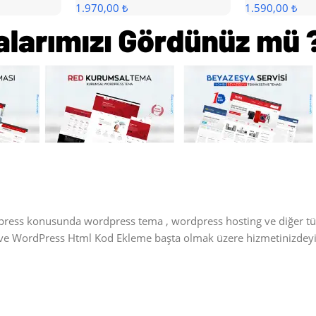
1.970,00 ₺
1.590,00 ₺
dpress konusunda wordpress tema , wordpress hosting ve diğer t
e ve WordPress Html Kod Ekleme başta olmak üzere hizmetinizdeyi