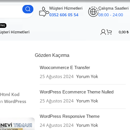
Müşteri Hizmetleri
Çalışma Saatleri
0352 606 05 54
08:00 - 24:00
TING
şteri Hizmetleri
0,00
₺
Gözden Kaçırma
Woocommerce E Transfer
25 Ağustos 2024
Yorum Yok
WordPress Ecommerce Theme Nulled
 Html Kod
25 Ağustos 2024
Yorum Yok
an
WordPress
WordPress Responsive Theme
24 Ağustos 2024
Yorum Yok