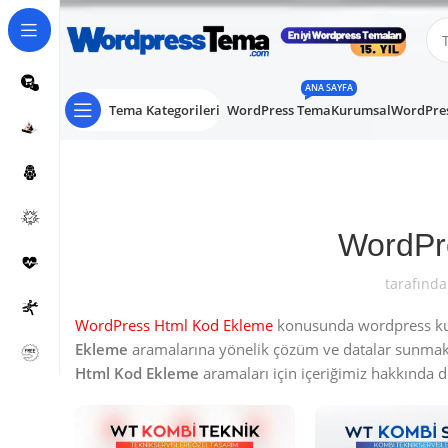
ANA SAYFA
Tema Kategorileri
WordPress Tema
Kurumsal
WordPres
WordPr
tarafında
WordPress Html Kod Ekleme
konusunda wordpress kulla
Ekleme
aramalarına yönelik çözüm ve datalar sunma
Html Kod Ekleme
aramaları için içeriğimiz hakkında det