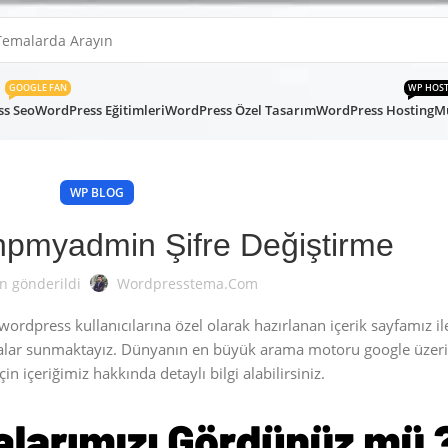
GOOGLE FAN
WP HOS
s Seo
WordPress Eğitimleri
WordPress Özel Tasarım
WordPress Hosting
Mü
WP BLOG
pmyadmin Şifre Değiştirme
n gönderildi
Wordpresstema.com
rdpress kullanıcılarına özel olarak hazırlanan içerik sayfamız i
alar sunmaktayız. Dünyanın en büyük arama motoru google üzer
in içeriğimiz hakkında detaylı bilgi alabilirsiniz.