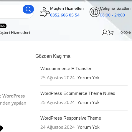
Müşteri Hizmetleri
Çalışma Saatleri
0352 606 05 54
08:00 - 24:00
TING
şteri Hizmetleri
0,00
₺
Gözden Kaçırma
Woocommerce E Transfer
25 Ağustos 2024
Yorum Yok
WordPress Ecommerce Theme Nulled
le
WordPress
25 Ağustos 2024
Yorum Yok
inden yapılan
WordPress Responsive Theme
24 Ağustos 2024
Yorum Yok