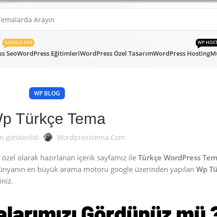
GOOGLE FAN
WP HOS
s Seo
WordPress Eğitimleri
WordPress Özel Tasarım
WordPress Hosting
Mü
WP BLOG
p Türkçe Tema
n gönderildi
Wordpresstema.com
zel olarak hazırlanan içerik sayfamız ile
Türkçe WordPress Tem
Dünyanın en büyük arama motoru google üzerinden yapılan
Wp Tü
iniz.