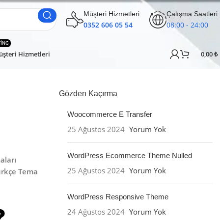
Müşteri Hizmetleri
Çalışma Saatleri
0352 606 05 54
08:00 - 24:00
TING
şteri Hizmetleri
0,00
₺
Gözden Kaçırma
Woocommerce E Transfer
25 Ağustos 2024
Yorum Yok
WordPress Ecommerce Theme Nulled
aları
25 Ağustos 2024
Yorum Yok
rkçe Tema
WordPress Responsive Theme
24 Ağustos 2024
Yorum Yok