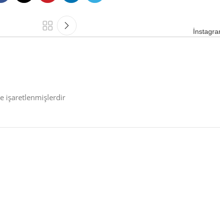
İnstagr
le işaretlenmişlerdir