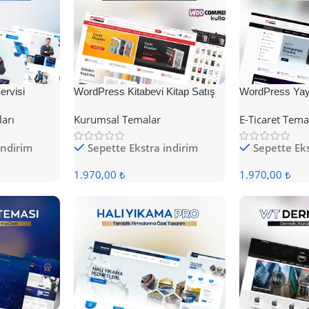
rvisi
WordPress Kitabevi Kitap Satış
WordPress Yayı
Teması
Teması
ları
Kurumsal Temalar
E-Ticaret Tema
indirim
Sepette Ekstra indirim
Sepette Eks
1.970,00 ₺
1.970,00 ₺