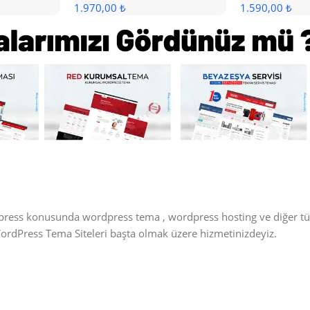
1.970,00 ₺
1.590,00 ₺
dpress konusunda wordpress tema , wordpress hosting ve diğer t
WordPress Tema Siteleri başta olmak üzere hizmetinizdeyiz.