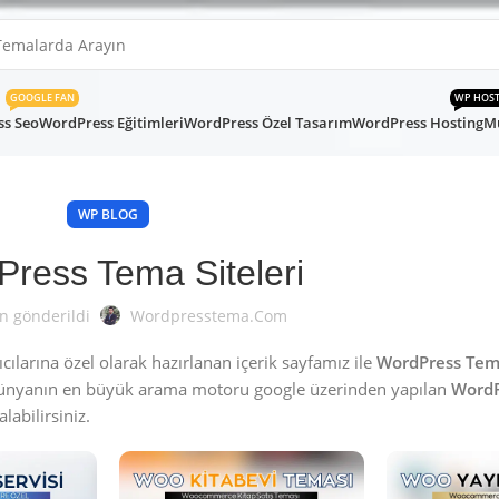
GOOGLE FAN
WP HOS
s Seo
WordPress Eğitimleri
WordPress Özel Tasarım
WordPress Hosting
Mü
WP BLOG
ress Tema Siteleri
n gönderildi
Wordpresstema.com
larına özel olarak hazırlanan içerik sayfamız ile
WordPress Tema
Dünyanın en büyük arama motoru google üzerinden yapılan
WordP
labilirsiniz.